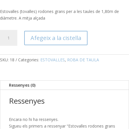
Estovalles (tovalles) rodones grans per a les taules de 1,80m de
diàmetre. A mitja alçada
quantitat
Afegeix a la cistella
de
Estovalles
rodones
grans
SKU:
18
Categories:
ESTOVALLES
,
ROBA DE TAULA
blanques
Ressenyes (0)
Ressenyes
Encara no hi ha ressenyes.
Sigueu els primers a ressenyar “Estovalles rodones grans