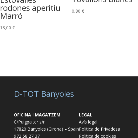
rodones aperitiu
0,80
€
Marró
13,00
€
D-TOT Banyoles
OFICINA I MAGATZEM
LEGAL
C/Puigpalter s/n
Avís legal
17820 Banyoles (Girona) – Spain
Política de Privadesa
972 58 27 37
Política de cookies