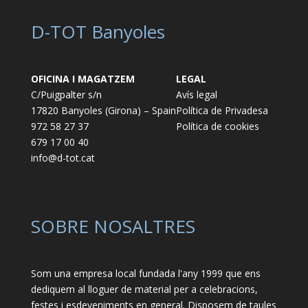
D-TOT Banyoles
OFICINA I MAGATZEM
LEGAL
C/Puigpalter s/n
Avís legal
17820 Banyoles (Girona) – Spain
Política de Privadesa
972 58 27 37
Política de cookies
679 17 00 40
info@d-tot.cat
SOBRE NOSALTRES
Som una empresa local fundada l'any 1999 que ens
dediquem al lloguer de material per a celebracions,
festes i esdeveniments en general. Disposem de taules