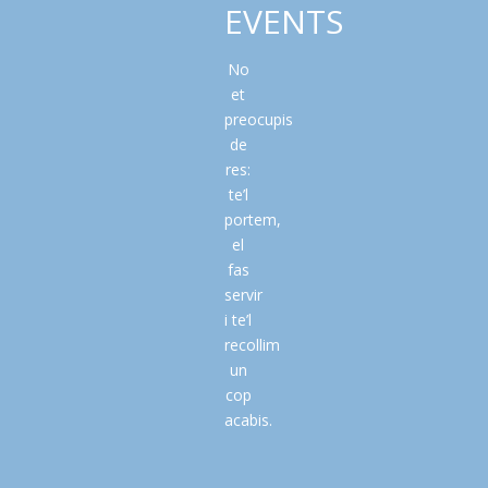
EVENTS
No
et
preocupis
de
res:
te’l
portem,
el
fas
servir
i te’l
recollim
un
cop
acabis.