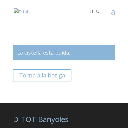
La cistella està buida.
Torna a la botiga
D-TOT Banyoles