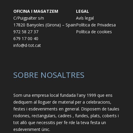
OFICINA I MAGATZEM
LEGAL
C/Puigpalter s/n
Avís legal
17820 Banyoles (Girona) – Spain
Política de Privadesa
972 58 27 37
Política de cookies
679 17 00 40
info@d-tot.cat
SOBRE NOSALTRES
Som una empresa local fundada l'any 1999 que ens
dediquem al lloguer de material per a celebracions,
festes i esdeveniments en general. Disposem de taules
rodones, rectangulars, cadires , fundes, plats, coberts i
tot allò que necessitis per fe rde la teva festa un
esdeveniment únic.