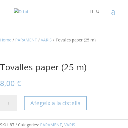
Home
/
PARAMENT
/
VARIS
/ Tovalles paper (25 m)
Tovalles paper (25 m)
8,00
€
quantitat
Afegeix a la cistella
de
Tovalles
paper
(25
SKU:
87
Categories:
PARAMENT
,
VARIS