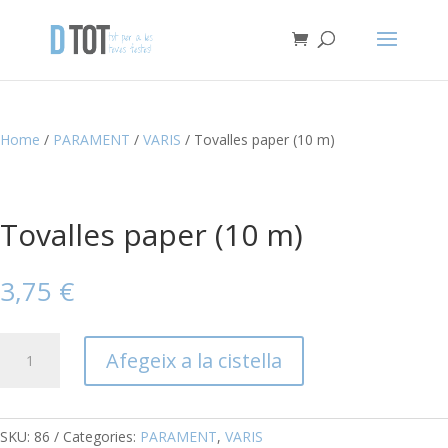
Home
/
PARAMENT
/
VARIS
/ Tovalles paper (10 m)
Tovalles paper (10 m)
3,75
€
quantitat
Afegeix a la cistella
de
Tovalles
paper
(10
SKU:
86
Categories:
PARAMENT
,
VARIS