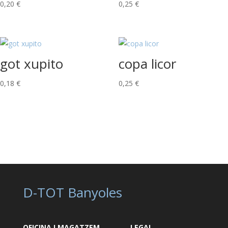
0,20
€
0,25
€
got xupito
copa licor
0,18
€
0,25
€
D-TOT Banyoles
OFICINA I MAGATZEM
LEGAL