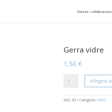
Festes i celebracion
Gerra vidre
1,50
€
quantitat
Afegeix a 
de
Gerra
vidre
SKU:
65
Categoria:
VARIS