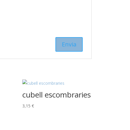
cubell escombraries
3,15
€