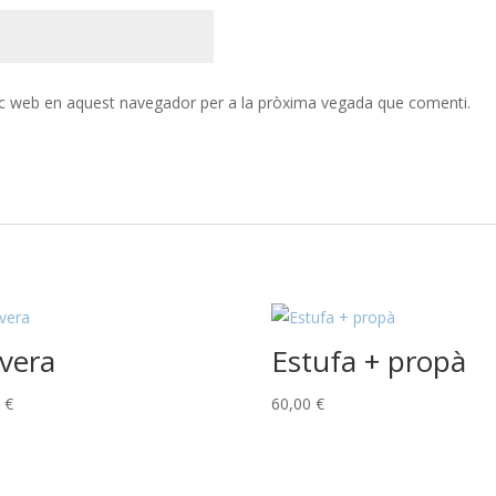
loc web en aquest navegador per a la pròxima vegada que comenti.
vera
Estufa + propà
0
€
60,00
€