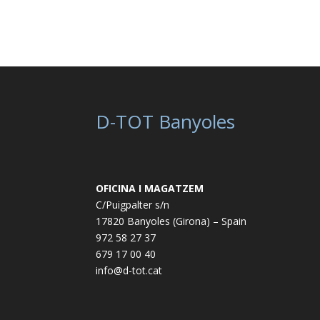
D-TOT Banyoles
OFICINA I MAGATZEM
C/Puigpalter s/n
17820 Banyoles (Girona) – Spain
972 58 27 37
679 17 00 40
info@d-tot.cat