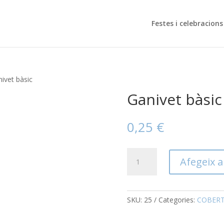
Festes i celebracions
ivet bàsic
Ganivet bàsic
0,25
€
quantitat
Afegeix a 
de
Ganivet
bàsic
SKU:
25
Categories:
COBERT