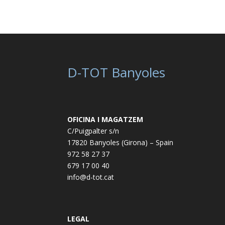
D-TOT Banyoles
OFICINA I MAGATZEM
C/Puigpalter s/n
17820 Banyoles (Girona) – Spain
972 58 27 37
679 17 00 40
info@d-tot.cat
LEGAL