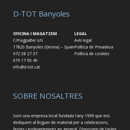
D-TOT Banyoles
OFICINA I MAGATZEM
LEGAL
C/Puigpalter s/n
Avís legal
17820 Banyoles (Girona) – Spain
Política de Privadesa
972 58 27 37
Política de cookies
679 17 00 40
info@d-tot.cat
SOBRE NOSALTRES
Som una empresa local fundada l'any 1999 que ens
dediquem al lloguer de material per a celebracions,
festes i esdeveniments en general. Disposem de taules