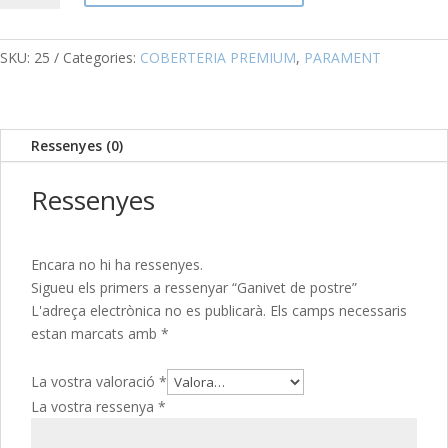
Ganivet
de
postre
SKU:
25
Categories:
COBERTERIA PREMIUM
,
PARAMENT
Ressenyes (0)
Ressenyes
Encara no hi ha ressenyes.
Sigueu els primers a ressenyar “Ganivet de postre”
L'adreça electrònica no es publicarà.
Els camps necessaris
estan marcats amb
*
La vostra valoració
*
La vostra ressenya
*