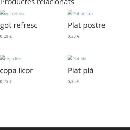
Productes relacionats
got refresc
Plat postre
0,20
€
0,30
€
copa licor
Plat plà
0,25
€
0,35
€