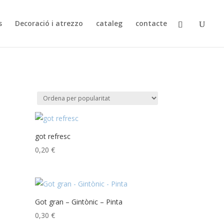
s
Decoració i atrezzo
cataleg
contacte
got refresc
0,20
€
Got gran – Gintònic – Pinta
0,30
€