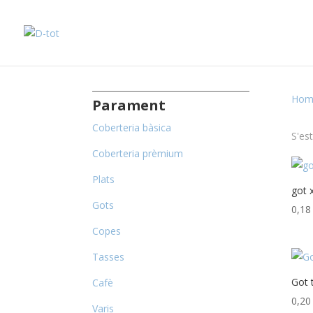
Hom
Parament
Coberteria bàsica
S'es
Coberteria prèmium
Plats
got 
Gots
0,1
Copes
Tasses
Got t
Cafè
0,2
Varis