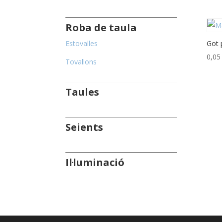
Roba de taula
Estovalles
Got p
0,0
Tovallons
Taules
Seients
Il·luminació