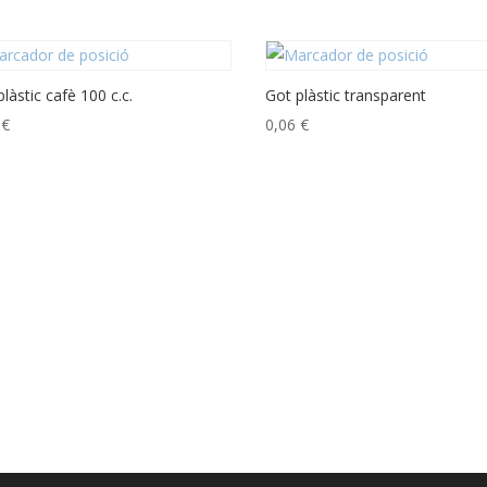
làstic cafè 100 c.c.
Got plàstic transparent
5
€
0,06
€