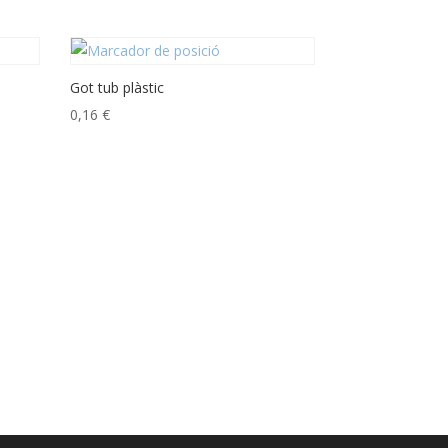
Got tub plàstic
0,16
€