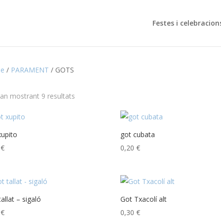
Festes i celebracion
e
/
PARAMENT
/ GOTS
Ordenat
tan mostrant 9 resultats
per
popularitat
xupito
got cubata
8
€
0,20
€
allat – sigaló
Got Txacolí alt
0
€
0,30
€