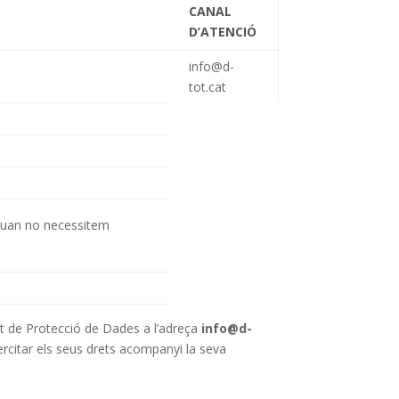
CANAL
D’ATENCIÓ
info@d-
tot.cat
esQuan no necessitem
t de Protecció de Dades a l’adreça
info@d-
ercitar els seus drets acompanyi la seva