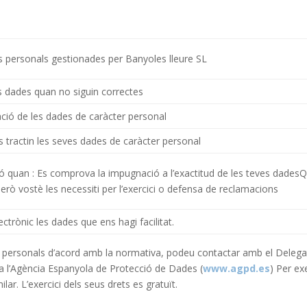
s personals gestionades per Banyoles lleure SL
s dades quan no siguin correctes
ció de les dades de caràcter personal
tractin les seves dades de caràcter personal
itació quan : Es comprova la impugnació a l’exactitud de les teves dad
però vostè les necessiti per l’exercici o defensa de reclamacions
ctrònic les dades que ens hagi facilitat.
s personals d’acord amb la normativa, podeu contactar amb el Delega
 a l’Agència Espanyola de Protecció de Dades (
www.agpd.es
) Per ex
ar. L’exercici dels seus drets es gratuït.