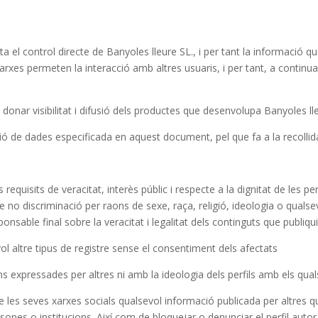
a el control directe de Banyoles lleure SL., i per tant la informació q
xarxes permeten la interacció amb altres usuaris, i per tant, a continu
és donar visibilitat i difusió dels productes que desenvolupa Banyoles l
ecció de dades especificada en aquest document, pel que fa a la recolli
equisits de veracitat, interès públic i respecte a la dignitat de les pe
 no discriminació per raons de sexe, raça, religió, ideologia o qualsev
sponsable final sobre la veracitat i legalitat dels continguts que publiqui
ol altre tipus de registre sense el consentiment dels afectats
ns expressades per altres ni amb la ideologia dels perfils amb els qual
 les seves xarxes socials qualsevol informació publicada per altres que 
sones o institucions. Així com de bloquejar o denunciar el perfil auto