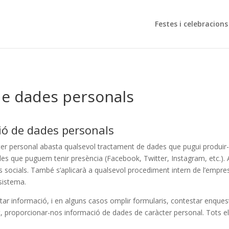
Festes i celebracions
 de dades personals
ció de dades personals
ter personal abasta qualsevol tractament de dades que pugui produir-
les que puguem tenir presència (Facebook, Twitter, Instagram, etc.). A
es socials. També s’aplicarà a qualsevol procediment intern de l’empresa
sistema.
tar informació, i en alguns casos omplir formularis, contestar enquest
tant, proporcionar-nos informació de dades de caràcter personal. Tots 