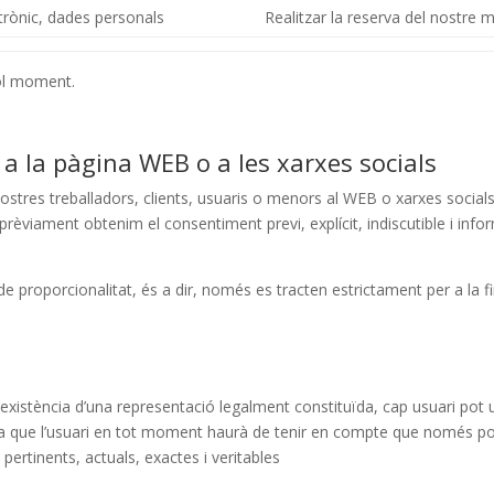
trònic, dades personals
Realitzar la reserva del nostre m
vol moment.
 a la pàgina WEB o a les xarxes socials
nostres treballadors, clients, usuaris o menors al WEB o xarxes socials
prèviament obtenim el consentiment previ, explícit, indiscutible i info
de proporcionalitat, és a dir, només es tracten estrictament per a la fi
’existència d’una representació legalment constituïda, cap usuari pot uti
a que l’usuari en tot moment haurà de tenir en compte que només p
 pertinents, actuals, exactes i veritables