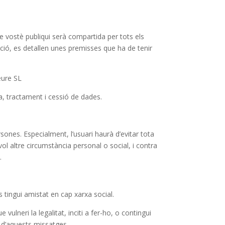
ue vostè publiqui serà compartida per tots els
ació, es detallen unes premisses que ha de tenir
leure SL
da, tractament i cessió de dades.
rsones. Especialment, l’usuari haurà d’evitar tota
ol altre circumstància personal o social, i contra
.
s tingui amistat en cap xarxa social.
vulneri la legalitat, inciti a fer-ho, o contingui
r d’aquests missatges.