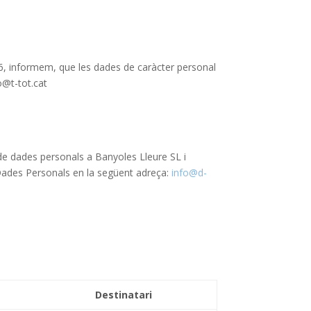
16, informem, que les dades de caràcter personal
o@t-tot.cat
de dades personals a Banyoles Lleure SL i
Dades Personals en la següent adreça:
info@d-
Destinatari