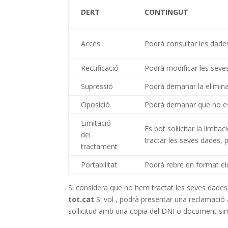
DERT
CONTINGUT
Accés
Podrà consultar les dade
Rectificació
Podrà modificar les seve
Supressió
Podrà demanar la elimina
Oposició
Podrà demanar que no es 
Limitació
Es pot sol·licitar la lim
del
tractar les seves dades, 
tractament
Portabilitat
Podrà rebre en format ele
Si considera que no hem tractat les seves dade
tot.cat
Si vol , podrà presentar una reclamació
sol·licitud amb una copia del DNI o document simil